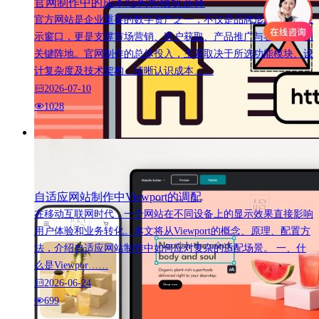
官网制作中的成本结构和模块选择
官方网站是企业重要的数字资产之一，不仅是品牌形象的线上展
示窗口，更是支撑市场营销、客户获取、产品推广与客户服务的
关键阵地。官网制作的总体投入，主要取决于所选功能模块、设
计复杂度及技术架构。清晰认识成本……
2026-07-10
1028
自适应网站制作中Viewport的调配
在移动互联网时代，一个网站在不同设备上的显示效果直接影响
用户体验和业务转化。本文将从Viewport的概念、原理、配置方
法，介绍自适应网站制作中如何应对复杂的适配场景。 一、什
么是Viewpor……
2026-06-24
699