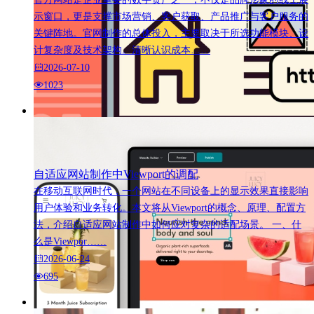
示窗口，更是支撑市场营销、客户获取、产品推广与客户服务的
关键阵地。官网制作的总体投入，主要取决于所选功能模块、设
计复杂度及技术架构。清晰认识成本……
2026-07-10
1023
自适应网站制作中Viewport的调配
在移动互联网时代，一个网站在不同设备上的显示效果直接影响
用户体验和业务转化。本文将从Viewport的概念、原理、配置方
法，介绍自适应网站制作中如何应对复杂的适配场景。 一、什
么是Viewpor……
2026-06-24
695