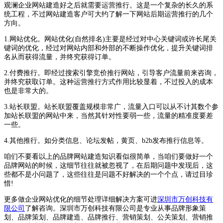
观澜企业网站建造好之后就需要运营推行。这是一个复杂的长久的系
统工程，不过网站建造客户可大约了解一下网站后期运营推行的几个
方向。
1.网站优化。网站优化(自然排名)主要是经过对中心关键词或许长尾关
键词的优化，经过对网站内部和外部的不断操作优化，提升关键词排
名从而获得流量，并终究获得订单。
2.付费推行。即经过搜索引擎竞价推行网站，引导客户流量前来咨询，
并终究获取订单。这种运营推行方式作用比较显着，不过投入的成本
也是非常大的。
3.站长联盟。站长联盟覆盖规模非常广，流量入口可以从不计其数个参
加站长联盟的网站中来，当然其针对性要弱一些，流量的精准度要差
一些。
4.其他推行。如分类信息、论坛发帖，黄页、b2b发布推行信息等。
咱们不要看以上的品牌网站建造知识看似很简单，当咱们要做好一个
品牌网站的时候，这细节往往就被忽视了，在后期问题中发现后，这
些都不是小问题了，这些往往是问题不好解决的一个个点，请过目珍
惜!
更多做企业网站优化的细节处理详细解决方案可进
深圳市万创科技有
限公司
了解咨询。深圳市万创科技有限公司是专业从事品牌形象策
划、品牌策划、品牌建造、品牌推行、营销策划、公关策划、营销推