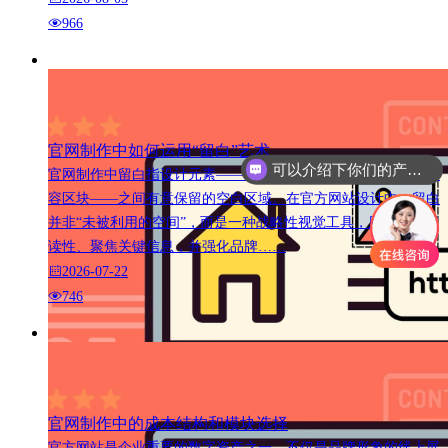
966
官网制作中如何运用“留白”艺术
可以介绍下你们的产品么
官网制作中留白指设计元素——如文本、图像、按钮、图标及内
容区块——之间有意保留的空白区域。在官方网站设计中，留白
并非“未被利用的空间”，而是一种战略性视觉工具，用以提升可
读性、聚焦关键信息，并强化品牌……
2026-07-22
746
官网制作中的成本结构和模块选择
官方网站是企业重要的数字资产之一，不仅是品牌形象的线上展