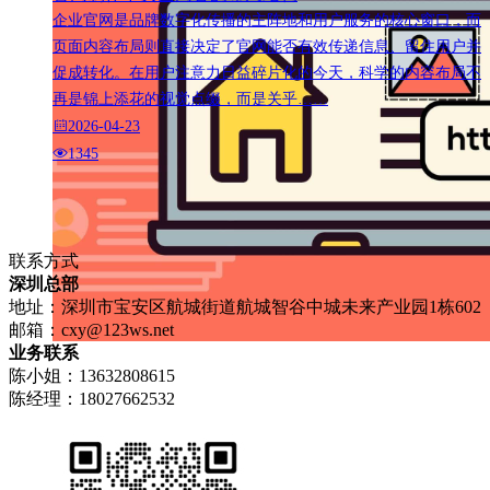
企业官网是品牌数字化传播的主阵地和用户服务的核心窗口，而
页面内容布局则直接决定了官网能否有效传递信息、留住用户并
促成转化。在用户注意力日益碎片化的今天，科学的内容布局不
再是锦上添花的视觉点缀，而是关乎……
2026-04-23
1345
联系方式
深圳总部
地址：深圳市宝安区航城街道航城智谷中城未来产业园1栋602
邮箱：
cxy@123ws.net
业务联系
陈小姐：13632808615
陈经理：18027662532