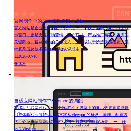
官网制作中的成本结构和模块选择
官方网站是企业重要的数字资产之一，不仅是品牌形象的线上展
示窗口，更是支撑市场营销、客户获取、产品推广与客户服务的
关键阵地。官网制作的总体投入，主要取决于所选功能模块、设
计复杂度及技术架构。清晰认识成本……
2026-07-10
1026
自适应网站制作中Viewport的调配
在移动互联网时代，一个网站在不同设备上的显示效果直接影响
用户体验和业务转化。本文将从Viewport的概念、原理、配置方
法，介绍自适应网站制作中如何应对复杂的适配场景。 一、什
么是Viewpor……