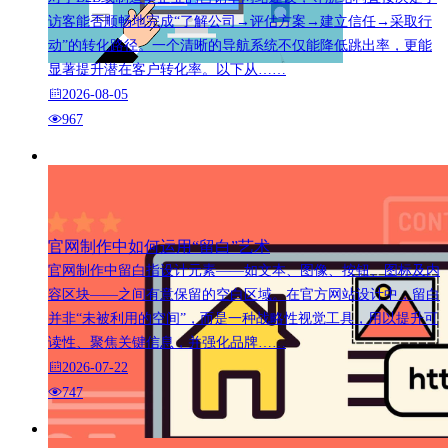
访客能否顺畅地完成“了解公司→评估方案→建立信任→采取行
动”的转化路径。一个清晰的导航系统不仅能降低跳出率，更能
显著提升潜在客户转化率。以下从……
2026-08-05
967
官网制作中如何运用“留白”艺术
官网制作中留白指设计元素——如文本、图像、按钮、图标及内
容区块——之间有意保留的空白区域。在官方网站设计中，留白
并非“未被利用的空间”，而是一种战略性视觉工具，用以提升可
读性、聚焦关键信息，并强化品牌……
2026-07-22
747