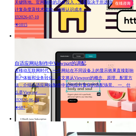
关键阵地。官网制作的总体投入，主要取决于所选功能模块、设
计复杂度及技术架构。清晰认识成本……
2026-07-10
1015
自适应网站制作中Viewport的调配
在移动互联网时代，一个网站在不同设备上的显示效果直接影响
用户体验和业务转化。本文将从Viewport的概念、原理、配置方
法，介绍自适应网站制作中如何应对复杂的适配场景。 一、什
么是Viewpor……
2026-06-24
687