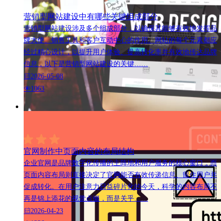
营销型网站建设中有哪些关键组成部分
营销型网站建设涉及多个组成部分，以确保其能够有效地发挥品
牌大使、销售工具和客户互动中心的作用。网站的每个元素都应
经过精心设计，以提升用户体验、提高转化率并有效地传达品牌
信息，以下是营销型网站建设的关键……
2026-05-08
1063
官网制作中页面内容的布局结构
企业官网是品牌数字化传播的主阵地和用户服务的核心窗口，而
页面内容布局则直接决定了官网能否有效传递信息、留住用户并
促成转化。在用户注意力日益碎片化的今天，科学的内容布局不
再是锦上添花的视觉点缀，而是关乎……
2026-04-23