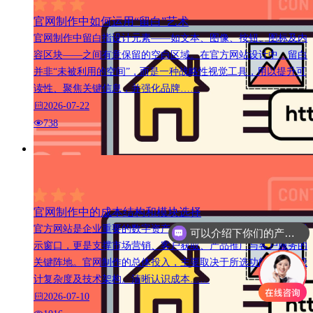
官网制作中如何运用“留白”艺术
官网制作中留白指设计元素——如文本、图像、按钮、图标及内
容区块——之间有意保留的空白区域。在官方网站设计中，留白
并非“未被利用的空间”，而是一种战略性视觉工具，用以提升可
读性、聚焦关键信息，并强化品牌……
2026-07-22
738
官网制作中的成本结构和模块选择
官方网站是企业重要的数字资产之一，不仅是品牌形象的线上展
可以介绍下你们的产品么
示窗口，更是支撑市场营销、客户获取、产品推广与客户服务的
关键阵地。官网制作的总体投入，主要取决于所选功能模块、设
计复杂度及技术架构。清晰认识成本……
2026-07-10