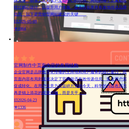
牌大使、销售工具和客户互动中心的作用。网站的每个元素都应
经过精心设计，以提升用户体验、提高转化率并有效地传达品牌
信息，以下是营销型网站建设的关键……
2026-05-08
1064
官网制作中页面内容的布局结构
企业官网是品牌数字化传播的主阵地和用户服务的核心窗口，而
页面内容布局则直接决定了官网能否有效传递信息、留住用户并
促成转化。在用户注意力日益碎片化的今天，科学的内容布局不
再是锦上添花的视觉点缀，而是关乎……
2026-04-23
1336