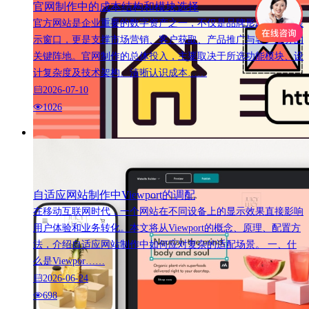
官网制作中的成本结构和模块选择
官方网站是企业重要的数字资产之一，不仅是品牌形象的线上展
示窗口，更是支撑市场营销、客户获取、产品推广与客户服务的
关键阵地。官网制作的总体投入，主要取决于所选功能模块、设
计复杂度及技术架构。清晰认识成本……
2026-07-10
1026
自适应网站制作中Viewport的调配
在移动互联网时代，一个网站在不同设备上的显示效果直接影响
用户体验和业务转化。本文将从Viewport的概念、原理、配置方
法，介绍自适应网站制作中如何应对复杂的适配场景。 一、什
么是Viewpor……
2026-06-24
698