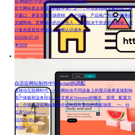
官网制作中的成本结构和模块选择
官方网站是企业重要的数字资产之一，不仅是品牌形象的线上展
示窗口，更是支撑市场营销、客户获取、产品推广与客户服务的
关键阵地。官网制作的总体投入，主要取决于所选功能模块、设
计复杂度及技术架构。清晰认识成本……
2026-07-10
1018
自适应网站制作中Viewport的调配
在移动互联网时代，一个网站在不同设备上的显示效果直接影响
用户体验和业务转化。本文将从Viewport的概念、原理、配置方
法，介绍自适应网站制作中如何应对复杂的适配场景。 一、什
么是Viewpor……
2026-06-24
688