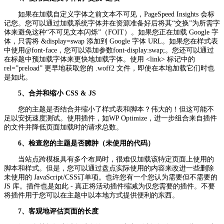
如果在加载自定义字体之前文本不可见，PageSpeed Insights 会标
记您。您可以通过加载系统字体并在资源准备好后将其“交换”为所需字
体来避免这种“不可见文本闪烁”（FOIT）。如果您正在加载 Google 字
体，只需将 &display=swap 添加到 Google 字体 URL。如果您在样式表
中使用@font-face，您可以添加参数font-display:swap;。您还可以通过
在标题中预加载字体来更快地加载字体。使用 <link> 标记中的
rel=”preload” 更早地获取您的 .woff2 文件，即使在本地加载它们时也
是如此。
5、合并和缩小 CSS & JS
您的主题是否结合并缩小了样式表和脚本？伟大的！但这可能不
足以安抚速度测试。使用插件，如WP Optimize，进一步组合来自插件
的文件并降低页面加载时的请求总数。
6、检查您的主题是否臃肿（未使用的代码）
当站点跨模板具有多个布局时，很难仅加载该特定页面上使用的
脚本和样式。但是，您可以通过盘点实际使用的内容来改进一些删除
未使用的 JavaScript/CSS订单项。也许您有一个您认为需要但不需要的
JS 库。插件也是如此 - 真正将活动插件缩减为仅您需要的插件。不要
将插件用于您可以在主题中以本地方式提供便利的东西。
7、客观地评估页面的长度