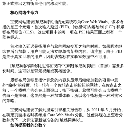
策正式推出之前衡量他们的移动性能。
核心网络生命力
宝安网站建设[敏感词]试用的元素统称为Core Web Vitals。该术语
指的是三个元素：首次输入延迟 (FID)、[敏感词]内容绘制 (LCP) 和累
积布局移位 (CLS)。这些项目中的每一项在 PSI 结果页面上都有一个
蓝色标志。
首次输入延迟是指用户与您的网站交互之前的时间。如果脚本继
续在后台加载，用户可能无法立即单击某些内容。请注意，由于 FID
是关于真实世界的用户，因此该指标在实验室数据中不可用。
[敏感词]内容绘制是指在视口中加载[敏感词]项目（首屏）需要多
长时间。这可以是背景视频或英雄图像。
累积布局偏移是指计算您的内容从显示后继续加载的项目中意
外“偏移”的程度。想一想有一个你想点击的按钮的网站，在你点击之
前，一个横幅广告会在上面弹出，按下按钮。您很可能会点击横幅广
告而不是按钮。这显然是一种加重体验，所以这个指标是一种对抗它
的策略。
宝安网站建设了解到搜索引擎相关报告称，从 2021 年 5 月开始，
在确定页面排名时将考虑 Core Web Vitals 分数。这使得现在是查看分
数并为下一次算法更新做准备的[敏感词]时机。
如何提高我的分数？