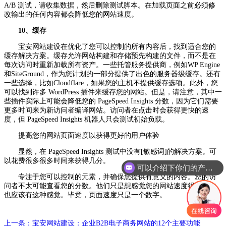
A/B 测试，请收集数据，然后删除测试脚本。在加载页面之前必须修
改输出的任何内容都会降低您的网站速度。
10、缓存
宝安网站建设在优化了您可以控制的所有内容后，找到适合您的
缓存解决方案。缓存允许网站构建和存储预先构建的文件，而不是在
每次访问时重新加载所有资产。一些托管服务提供商，例如WP Engine
和SiteGround，作为您计划的一部分提供了出色的服务器级缓存。还有
一些选择，比如Cloudflare，如果您的主机不提供缓存选项。此外，您
可以找到许多 WordPress 插件来缓存您的网站。但是，请注意，其中一
些插件实际上可能会降低您的 PageSpeed Insights 分数，因为它们需要
更多时间来为新访问者编译网站。访问者在点击时会获得更快的速
度，但 PageSpeed Insights 机器人只会测试初始负载。
提高您的网站页面速度以获得更好的用户体验
显然，在 PageSpeed Insights 测试中没有[敏感词]的解决方案。可
以花费很多很多时间来获得几分。
可以介绍下你们的产品么
专注于您可以控制的元素，并确保您提供有意义的内容。您的访
问者不太可能查看您的分数。他们只是想感觉您的网站速度很快。你
也应该有这种感觉。毕竟，页面速度只是一个数字。
上一条：宝安网站建设：企业B2B电子商务网站的12个主要功能