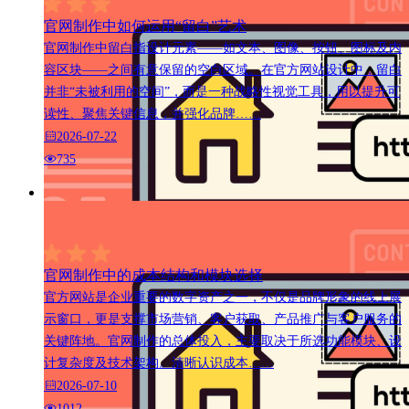
官网制作中如何运用“留白”艺术
官网制作中留白指设计元素——如文本、图像、按钮、图标及内
容区块——之间有意保留的空白区域。在官方网站设计中，留白
并非“未被利用的空间”，而是一种战略性视觉工具，用以提升可
读性、聚焦关键信息，并强化品牌……
2026-07-22
735
官网制作中的成本结构和模块选择
官方网站是企业重要的数字资产之一，不仅是品牌形象的线上展
示窗口，更是支撑市场营销、客户获取、产品推广与客户服务的
关键阵地。官网制作的总体投入，主要取决于所选功能模块、设
计复杂度及技术架构。清晰认识成本……
2026-07-10
1012