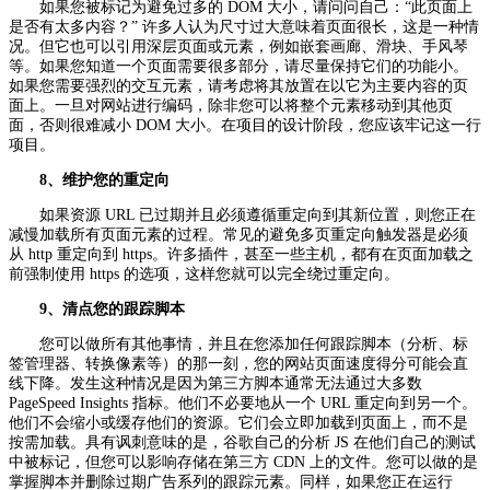
如果您被标记为避免过多的 DOM 大小，请问问自己：“此页面上
是否有太多内容？” 许多人认为尺寸过大意味着页面很长，这是一种情
况。但它也可以引用深层页面或元素，例如嵌套画廊、滑块、手风琴
等。如果您知道一个页面需要很多部分，请尽量保持它们的功能小。
如果您需要强烈的交互元素，请考虑将其放置在以它为主要内容的页
面上。一旦对网站进行编码，除非您可以将整个元素移动到其他页
面，否则很难减小 DOM 大小。在项目的设计阶段，您应该牢记这一行
项目。
8、维护您的重定向
如果资源 URL 已过期并且必须遵循重定向到其新位置，则您正在
减慢加载所有页面元素的过程。常见的避免多页重定向触发器是必须
从 http 重定向到 https。许多插件，甚至一些主机，都有在页面加载之
前强制使用 https 的选项，这样您就可以完全绕过重定向。
9、清点您的跟踪脚本
您可以做所有其他事情，并且在您添加任何跟踪脚本（分析、标
签管理器、转换像素等）的那一刻，您的网站页面速度得分可能会直
线下降。发生这种情况是因为第三方脚本通常无法通过大多数
PageSpeed Insights 指标。他们不必要地从一个 URL 重定向到另一个。
他们不会缩小或缓存他们的资源。它们会立即加载到页面上，而不是
按需加载。具有讽刺意味的是，谷歌自己的分析 JS 在他们自己的测试
中被标记，但您可以影响存储在第三方 CDN 上的文件。您可以做的是
掌握脚本并删除过期广告系列的跟踪元素。同样，如果您正在运行