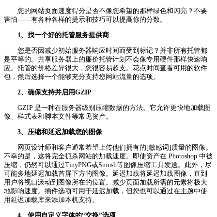
您的网站页面速度得分是否不像您希望的那样绿色和闪亮？不要
害怕——有各种各样的提示和技巧可以提高你的分数。
1、找一个好的托管服务提供商
您是否因减少初始服务器响应时间而受到标记？并非所有托管都
是平等的。共享服务器上的廉价托管计划不会像专用硬件那样快速响
应。托管的价格差异很大，您很容易超支。花点时间查看可用的软件
包，然后选择一个能够充分支持您网站流量的选项。
2、确保支持并启用GZIP
GZIP 是一种在服务器级别压缩数据的方法。它允许更快地加载图
像、样式表和脚本文件等常见资产。
3、压缩和延迟加载您的图像
网页设计师和客户通常希望上传他们拥有的[敏感词]质量的图像。
不幸的是，这将完全扼杀网站的加载速度。即使资产在 Photoshop 中被
压缩，仍然可以通过TinyPNG或Smush等图像压缩工具发送。此外，尽
可能多地延迟加载首屏下方的图像。延迟加载将延迟加载图像，直到
用户将视口滚动到图像所在的位置。减少页面加载所需的元素将极大
地影响速度。插件选项可用于延迟加载，但您也可以通过在主题中使
用延迟加载库来添加本机支持。
4、使用自定义字体的“交换”选项