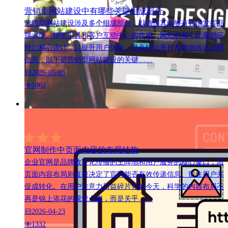
营销型网站建设中有哪些关键组成部分
营销型网站建设涉及多个组成部分，以确保其能够有效地发挥品
牌大使、销售工具和客户互动中心的作用。网站的每个元素都应
经过精心设计，以提升用户体验、提高转化率并有效地传达品牌
信息，以下是营销型网站建设的关键……
2026-05-08
1062
官网制作中页面内容的布局结构
企业官网是品牌数字化传播的主阵地和用户服务的核心窗口，而
页面内容布局则直接决定了官网能否有效传递信息、留住用户并
促成转化。在用户注意力日益碎片化的今天，科学的内容布局不
再是锦上添花的视觉点缀，而是关乎……
2026-04-23
1332