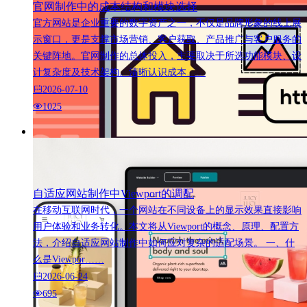
官网制作中的成本结构和模块选择
官方网站是企业重要的数字资产之一，不仅是品牌形象的线上展
示窗口，更是支撑市场营销、客户获取、产品推广与客户服务的
关键阵地。官网制作的总体投入，主要取决于所选功能模块、设
计复杂度及技术架构。清晰认识成本……
2026-07-10
1025
自适应网站制作中Viewport的调配
在移动互联网时代，一个网站在不同设备上的显示效果直接影响
用户体验和业务转化。本文将从Viewport的概念、原理、配置方
法，介绍自适应网站制作中如何应对复杂的适配场景。 一、什
么是Viewpor……
2026-06-24
695