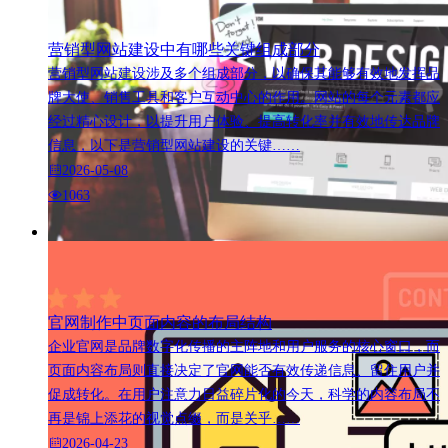
营销型网站建设中有哪些关键组成部分
营销型网站建设涉及多个组成部分，以确保其能够有效地发挥品
牌大使、销售工具和客户互动中心的作用。网站的每个元素都应
经过精心设计，以提升用户体验、提高转化率并有效地传达品牌
信息，以下是营销型网站建设的关键……
2026-05-08
1063
官网制作中页面内容的布局结构
企业官网是品牌数字化传播的主阵地和用户服务的核心窗口，而
页面内容布局则直接决定了官网能否有效传递信息、留住用户并
促成转化。在用户注意力日益碎片化的今天，科学的内容布局不
再是锦上添花的视觉点缀，而是关乎……
2026-04-23