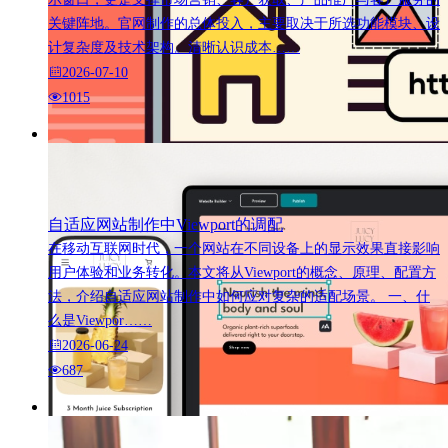
关键阵地。官网制作的总体投入，主要取决于所选功能模块、设
计复杂度及技术架构。清晰认识成本……
2026-07-10
1015
自适应网站制作中Viewport的调配
在移动互联网时代，一个网站在不同设备上的显示效果直接影响
用户体验和业务转化。本文将从Viewport的概念、原理、配置方
法，介绍自适应网站制作中如何应对复杂的适配场景。 一、什
么是Viewpor……
2026-06-24
687