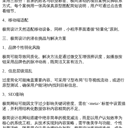
采用三部分：首屏的姓名与职业标签、横向滚动的项目案例页脚联系
方式。每个案例用一张高保真原型图配简短说明，用户可通过点击查
看细节。
4、移动端适配
极简设计天然适配移动设备。同样，小程序界面遵循“轻量化”原则。
三、极简设计的潜在挑战与解决方案
1、品牌个性弱化风险
极简可能导致同质化。解决方法是通过微交互增强辨识度，如播放按
钮采用品牌色的脉冲动画，既简洁又富有活力。
2、信息层级混乱
过度简化可能掩盖重要内容。可采用“Z型布局”引导视线流动，或进行
原型测试，确保用户能5秒内找到目标信息。
3、SEO影响
极简网站可能因文字过少影响关键词密度。需在`<meta>`标签中设置描
述，并利用结构化数据弥补内容精简的不足。
极简设计在网站搭建中绝非简单的视觉减法，而是以用户认知效率为
核心的系统工程。从技术实现到内容策略，需平衡美学与功能、个性