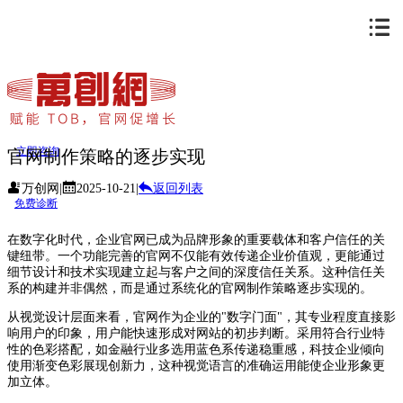
立即咨询
官网制作策略的逐步实现
万创网
|
2025-10-21
|
返回列表
免费诊断
在数字化时代，企业官网已成为品牌形象的重要载体和客户信任的关
键纽带。一个功能完善的官网不仅能有效传递企业价值观，更能通过
细节设计和技术实现建立起与客户之间的深度信任关系。这种信任关
系的构建并非偶然，而是通过系统化的官网制作策略逐步实现的。
从视觉设计层面来看，官网作为企业的"数字门面"，其专业程度直接影
响用户的印象，用户能快速形成对网站的初步判断。采用符合行业特
性的色彩搭配，如金融行业多选用蓝色系传递稳重感，科技企业倾向
使用渐变色彩展现创新力，这种视觉语言的准确运用能使企业形象更
加立体。