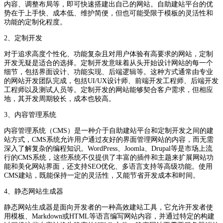
内容、调整布局等，即可快速搭建出自己的网站。自助建站平台的优
势在于上手快、成本低、维护简便，但也可能受限于模板的灵活性和
功能的定制化程度。
2、定制开发
对于追求高度个性化、功能复杂且对用户体验有高要求的网站，定制
开发无疑是适合的选择。定制开发意味着从头开始设计网站的每一个
细节，包括界面设计、功能实现、后端逻辑等。这种方式通常由专业
的网站开发团队完成，包括UI/UX设计师、前端开发工程师、后端开发
工程师以及测试人员等。定制开发的网站能够契合客户需求，但相应
地，其开发周期较长，成本也较高。
3、内容管理系统
内容管理系统（CMS）是一种介于自助建站平台和定制开发之间的建
站方式，CMS系统允许用户通过友好的界面管理网站的内容，而无需
深入了解复杂的编程知识。WordPress、Joomla、Drupal等是市场上流
行的CMS系统，这些系统不仅提供了丰富的插件和主题来扩展网站功
能和美化网站界面，还支持SEO优化、多语言支持等高级功能。使用
CMS建站，既能保持一定的灵活性，又能节省开发成本和时间。
4、静态网站生成器
静态网站生成器是面向开发者的一种高效建站工具，它允许开发者使
用模板、Markdown或HTML等语言编写网站内容，并通过特定的构建