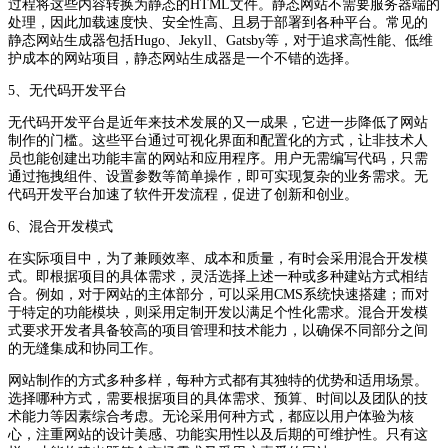
过程将这些内容转换为静态的HTML文件。静态网站不需要服务器端的
处理，因此加载速度快、安全性高、且易于部署到各种平台。常见的
静态网站生成器包括Hugo、Jekyll、Gatsby等，对于追求高性能、低维
护成本的网站项目，静态网站生成器是一个不错的选择。
5、无代码开发平台
无代码开发平台是近年来技术发展的又一成果，它进一步降低了网站
制作的门槛。这些平台通过可视化界面和配置化的方式，让非技术人
员也能创建出功能丰富的网站和应用程序。用户无需编写代码，只需
通过拖拽组件、设置参数等简单操作，即可实现复杂的业务需求。无
代码开发平台加速了软件开发流程，促进了创新和创业。
6、混合开发模式
在实际项目中，为了兼顾效率、成本和质量，有时会采用混合开发模
式。即根据项目的具体需求，灵活选择上述一种或多种建站方式相结
合。例如，对于网站的主体部分，可以采用CMS系统快速搭建；而对
于特定的功能模块，则采用定制开发以满足个性化需求。混合开发模
式要求开发者具备较高的项目管理和技术能力，以确保不同部分之间
的无缝集成和协同工作。
网站制作的方式多种多样，每种方式都有其独特的优势和适用场景。
选择哪种方式，需要根据项目的具体需求、预算、时间以及团队的技
术能力等因素综合考虑。无论采用何种方式，都应以用户体验为核
心，注重网站的设计美感、功能实用性以及后期的可维护性。只有这