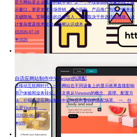
官方网站是企业重要的数字资产之一，不仅是品牌形象的线上展
示窗口，更是支撑市场营销、客户获取、产品推广与客户服务的
关键阵地。官网制作的总体投入，主要取决于所选功能模块、设
计复杂度及技术架构。清晰认识成本……
2026-07-10
1026
自适应网站制作中Viewport的调配
在移动互联网时代，一个网站在不同设备上的显示效果直接影响
用户体验和业务转化。本文将从Viewport的概念、原理、配置方
法，介绍自适应网站制作中如何应对复杂的适配场景。 一、什
么是Viewpor……
2026-06-24
695