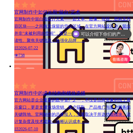
官网制作中如何运用“留白”艺术
官网制作中留白指设计元素——如文本、图像、按钮、图标及内
容区块——之间有意保留的空白区域。在官方网站设计中，留白
并非“未被利用的空间”，而是一种战略性视觉工具，用以提升可
可以介绍下你们的产品么
读性、聚焦关键信息，并强化品牌……
2026-07-22
738
官网制作中的成本结构和模块选择
官方网站是企业重要的数字资产之一，不仅是品牌形象的线上展
示窗口，更是支撑市场营销、客户获取、产品推广与客户服务的
关键阵地。官网制作的总体投入，主要取决于所选功能模块、设
计复杂度及技术架构。清晰认识成本……
2026-07-10