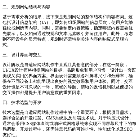
二、规划网站结构与内容
基于需求分析的结果，接下来是规划网站的整体结构和内容布局。这
包括设计信息架构（IA），即如何组织网站的信息层次，使用户能够
轻松找到所需内容。同时，需要制定内容策略，确定哪些内容需要优
先展示，以及如何通过视觉和文本元素吸引并留住用户。此外，考虑
到不同设备的显示特点，规划时还需特别关注内容的响应式呈现方
式。
三、设计界面与交互
设计阶段是自适应网站制作中直观且具创意的部分，在这一阶段，
UI/UX设计师将根据网站的目标、品牌形象和用户习惯，设计出一套既
美观又实用的界面方案。界面设计需兼顾各种屏幕尺寸和分辨率，确
保在不同设备上都能呈现出良好的视觉效果和用户体验。同时，交互
设计也是不可忽视的一环，流畅的导航、清晰的反馈机制以及便捷的
交互操作都是提升用户满意度的重要因素。
四、技术选型与开发
技术选型是自适应网站制作过程中的一个重要环节，根据项目需求，
选择合适的开发框架、CMS系统以及前端技术栈。对于响应式设计，
通常会采用CSS媒体查询或响应式网格系统来实现不同屏幕尺寸下的布
局调整。开发过程中，还需注意代码的可维护性、性能优化以及SEO
友好性。