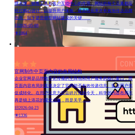
牌大使、销售工具和客户互动中心的作用。网站的每个元素都应
经过精心设计，以提升用户体验、提高转化率并有效地传达品牌
信息，以下是营销型网站建设的关键……
2026-05-08
1064
官网制作中页面内容的布局结构
企业官网是品牌数字化传播的主阵地和用户服务的核心窗口，而
页面内容布局则直接决定了官网能否有效传递信息、留住用户并
促成转化。在用户注意力日益碎片化的今天，科学的内容布局不
再是锦上添花的视觉点缀，而是关乎……
2026-04-23
1336