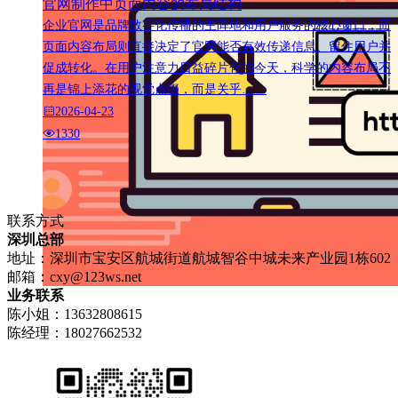
官网制作中页面内容的布局结构
企业官网是品牌数字化传播的主阵地和用户服务的核心窗口，而
页面内容布局则直接决定了官网能否有效传递信息、留住用户并
促成转化。在用户注意力日益碎片化的今天，科学的内容布局不
再是锦上添花的视觉点缀，而是关乎……
2026-04-23
1330
联系方式
深圳总部
地址：深圳市宝安区航城街道航城智谷中城未来产业园1栋602
邮箱：
cxy@123ws.net
业务联系
陈小姐：13632808615
陈经理：18027662532