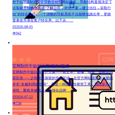
对于B2B或制造型企业的营销型网站建设，导航结构直接决定了
访客能否顺畅地完成“了解公司→评估方案→建立信任→采取行
动”的转化路径。一个清晰的导航系统不仅能降低跳出率，更能
显著提升潜在客户转化率。以下从……
2026-08-05
942
官网制作中如何运用“留白”艺术
官网制作中留白指设计元素——如文本、图像、按钮、图标及内
容区块——之间有意保留的空白区域。在官方网站设计中，留白
并非“未被利用的空间”，而是一种战略性视觉工具，用以提升可
读性、聚焦关键信息，并强化品牌……
2026-07-22
734