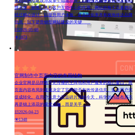
营销型网站建设涉及多个组成部分，以确保其能够有效地发挥品
牌大使、销售工具和客户互动中心的作用。网站的每个元素都应
经过精心设计，以提升用户体验、提高转化率并有效地传达品牌
信息，以下是营销型网站建设的关键……
2026-05-08
1073
官网制作中页面内容的布局结构
企业官网是品牌数字化传播的主阵地和用户服务的核心窗口，而
页面内容布局则直接决定了官网能否有效传递信息、留住用户并
促成转化。在用户注意力日益碎片化的今天，科学的内容布局不
再是锦上添花的视觉点缀，而是关乎……
2026-04-23
1348