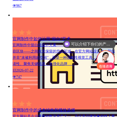
967
官网制作中如何运用“留白”艺术
可以介绍下你们的产品么
官网制作中留白指设计元素——如文本、图像、按钮、图标及内
容区块——之间有意保留的空白区域。在官方网站设计中，留白
并非“未被利用的空间”，而是一种战略性视觉工具，用以提升可
读性、聚焦关键信息，并强化品牌……
2026-07-22
747
官网制作中的成本结构和模块选择
官方网站是企业重要的数字资产之一，不仅是品牌形象的线上展