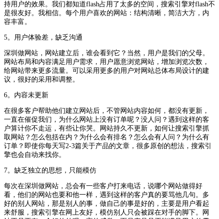
持用户的效果。我们都知道flash占用了太多的空间，搜索引擎对flash不
是很友好。我相信。每个用户喜欢的网站：结构清晰，简洁大方，内
容丰富。
5。用户体验差，缺乏沟通
深圳做网站，网站建立后，谁会看到它？当然，用户是我们的父母。
网站布局和内容满足用户需求，用户愿意浏览网站，增加浏览次数，
给网站带来更多流量。可以采用更多的用户对网站总体布局设计的建
议，很好的采用和调整。
6。内容未更新
在很多客户帮助他们建立网站后，不管网站内容如何，都没有更新，
一直在催促我们，为什么网站上没有订单呢？没人问？遇到这样的客
户算计你不走运，有些让你哭。网站持久不更新，如何让搜索引擎抓
取网站？怎么包括在内？为什么会有排名？怎么会有人问？为什么有
订单？即使你每天写2-3篇关于产品的文章，很多原创的想法，搜索引
擎也会自动来找你。
7。缺乏独立的思想，只能模仿
每次在深圳做网站，总会有一些客户打来电话，说哪个网站做得好
看，他们的网站也要和他一样，遇到这样的客户真的要骂他几句。多
好的别人网站，那是别人的事，做自己的事是好的，主要是用户看起
来舒服，搜索引擎在网上友好，模仿别人只会被踩在对手的脚下。网