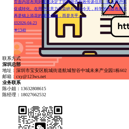
页面内容布局则直接决定了官网能否有效传递信息、留住用户并
促成转化。在用户注意力日益碎片化的今天，科学的内容布局不
再是锦上添花的视觉点缀，而是关乎……
2026-04-23
1340
联系方式
深圳总部
地址：深圳市宝安区航城街道航城智谷中城未来产业园1栋602
邮箱：
cxy@123ws.net
业务联系
陈小姐：13632808615
陈经理：18027662532