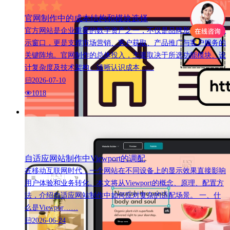
官网制作中的成本结构和模块选择
官方网站是企业重要的数字资产之一，不仅是品牌形象的线上展
示窗口，更是支撑市场营销、客户获取、产品推广与客户服务的
关键阵地。官网制作的总体投入，主要取决于所选功能模块、设
计复杂度及技术架构。清晰认识成本……
2026-07-10
1018
自适应网站制作中Viewport的调配
在移动互联网时代，一个网站在不同设备上的显示效果直接影响
用户体验和业务转化。本文将从Viewport的概念、原理、配置方
法，介绍自适应网站制作中如何应对复杂的适配场景。 一、什
么是Viewpor……
2026-06-24