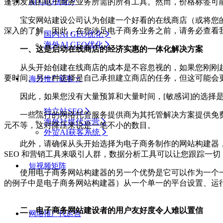
蓬勃发展的电子商务业务所需的所有工具。然而，价格标签可
AI GEO优化
宝安网站建设公司认为创建一个好看的在线商店（或将您的
深入的了解。因此，在您涉足电子商务业务之前，请务必查看
国内AI GEO优化
海外AI GEO优化
一、这是启动在线商店的经济实惠的一体化解决方案
从头开始创建在线商店的成本是不容忽视的，如果您刚刚起
要时间。另一种选择是自己承担建立商店的任务，但这可能会更
海外推广获客
因此，如果您没有大量预算和大量时间，[敏感词]的选择是
独立站SEO
一些流行的网络托管服务提供商为其托管解决方案提供免费的网
海外社媒代运营
元不等，这对降压来说是一笔不小的数目。
外贸AI获客系统
此外，请确保从头开始选择为电子商务制作的网站构建器，
SEO 和营销工具来吸引人群，数据分析工具可以让您跟踪一
短视频矩阵
使用电子商务网站构建器的另一个优势是它可以作为一个一
的例子中是电子商务网站构建器）从一个单一的平台设置、运
二、电子商务网站建设者的用户友好度令人难以置信
网络推广代运营