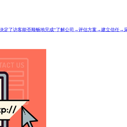
接决定了访客能否顺畅地完成“了解公司→评估方案→建立信任→