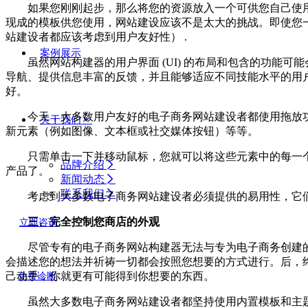
如果您刚刚起步，那么将您的资源放入一个可供您自己使用
现成的模板供您使用，网站建设应该不是太大的挑战。即使您
站建设者都应该考虑到用户友好性） .
案例展示
虽然网站构建器的用户界面 (UI) 的布局和包含的功能可
导航、提供信息丰富的反馈，并且能够适应不同技能水平的用户
好。
今天，大多数用户友好的电子商务网站建设者都使用拖放功
关于我们
新元素（例如图像、文本框或社交媒体按钮）等等。
只需单击一下并移动鼠标，您就可以将这些元素中的每一个
品牌介绍
产品了。
新闻动态
联系我们
考虑到大多数电子商务网站建设者必须提供的易用性，它们
三、完全控制您商店的外观
立即咨询
尽管专有的电子商务网站构建器无法与专为电子商务创建的
会描述您的想法并祈祷一切都会按照您想要的方式进行。后，
己动手，你就更有可能得到你想要的东西。
免费诊断
虽然大多数电子商务网站建设者都坚持使用内置模板和主题