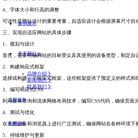
4、字体大小和行高的调整
可读性是网站设计的重要考量，自适应设计会根据屏幕尺寸自
案例展示
三、实现自适应网站的具体步骤
1、规划与设计
关于我们
首先，需要明确网站的目标受众及其使用的设备类型，制定自
2、构建响应式框架
品牌介绍
选择或构建一个响应式框架，这些框架提供了预定义的样式和
新闻动态
联系我们
3、编写响应式CSS
立即咨询
利用媒体查询和流体网格布局技术，编写CSS代码，确保页面
4、测试与优化
在不同设备和浏览器上进行广泛测试，确保网站在各种环境下
免费诊断
5、持续维护与更新