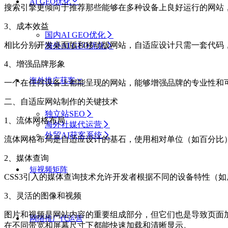
AI GEO优化
搜索引擎更倾向于推荐那些能够在多种设备上良好运行的网站
3、成本效益
国内AI GEO优化
相比分别开发桌面版和移动版网站，自适应设计只需一套代码
海外AI GEO优化
4、增强品牌形象
海外推广获客
一个在任何设备上都能呈现的网站，能够增强品牌的专业性和
二、自适应网站制作的关键技术
独立站SEO
1、流体网格布局
海外社媒代运营
外贸AI获客系统
流体网格布局是自适应设计的基石，使用相对单位（如百分比）
2、媒体查询
短视频矩阵
CSS3引入的媒体查询技术允许开发者根据不同的设备特性（
3、灵活的图像和视频
图片和视频是网站内容的重要组成部分，但它们也是导致页面加
网络推广代运营
在不同带宽和屏幕尺寸下都能快速加载和清晰显示。