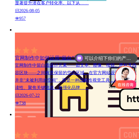
显著提升潜在客户转化率。以下从……
2026-08-05
957
官网制作中如何运用“留白”艺术
可以介绍下你们的产品么
官网制作中留白指设计元素——如文本、图像、按钮、图标及内
容区块——之间有意保留的空白区域。在官方网站设计中，留白
并非“未被利用的空间”，而是一种战略性视觉工具，用以提升可
读性、聚焦关键信息，并强化品牌……
2026-07-22
738