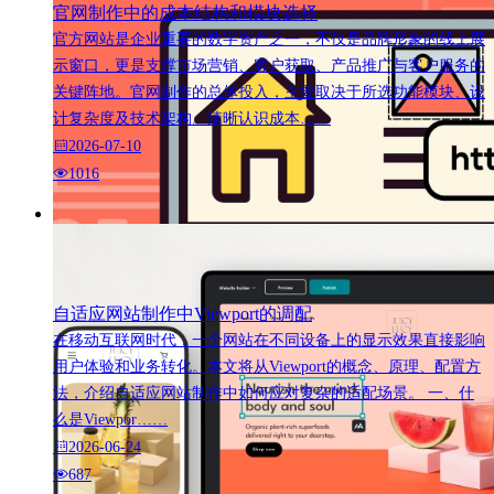
官网制作中的成本结构和模块选择
官方网站是企业重要的数字资产之一，不仅是品牌形象的线上展
示窗口，更是支撑市场营销、客户获取、产品推广与客户服务的
关键阵地。官网制作的总体投入，主要取决于所选功能模块、设
计复杂度及技术架构。清晰认识成本……
2026-07-10
1016
自适应网站制作中Viewport的调配
在移动互联网时代，一个网站在不同设备上的显示效果直接影响
用户体验和业务转化。本文将从Viewport的概念、原理、配置方
法，介绍自适应网站制作中如何应对复杂的适配场景。 一、什
么是Viewpor……
2026-06-24
687