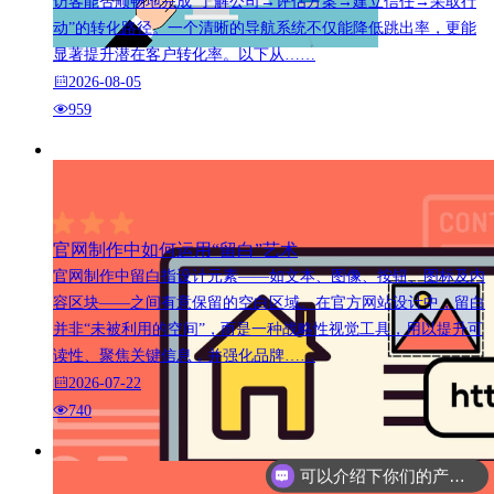
访客能否顺畅地完成“了解公司→评估方案→建立信任→采取行
动”的转化路径。一个清晰的导航系统不仅能降低跳出率，更能
显著提升潜在客户转化率。以下从……
2026-08-05
959
官网制作中如何运用“留白”艺术
官网制作中留白指设计元素——如文本、图像、按钮、图标及内
容区块——之间有意保留的空白区域。在官方网站设计中，留白
并非“未被利用的空间”，而是一种战略性视觉工具，用以提升可
读性、聚焦关键信息，并强化品牌……
2026-07-22
740
可以介绍下你们的产品么