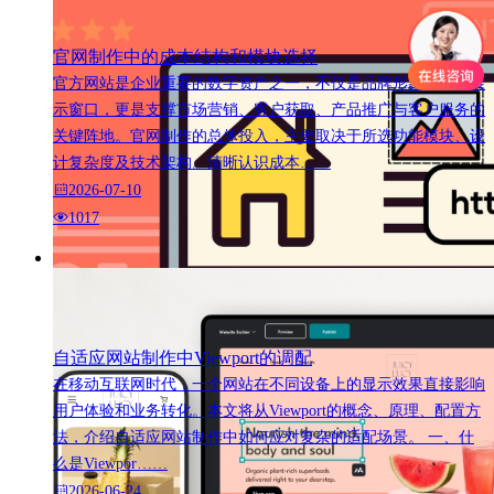
官网制作中的成本结构和模块选择
官方网站是企业重要的数字资产之一，不仅是品牌形象的线上展
示窗口，更是支撑市场营销、客户获取、产品推广与客户服务的
关键阵地。官网制作的总体投入，主要取决于所选功能模块、设
计复杂度及技术架构。清晰认识成本……
2026-07-10
1017
自适应网站制作中Viewport的调配
在移动互联网时代，一个网站在不同设备上的显示效果直接影响
用户体验和业务转化。本文将从Viewport的概念、原理、配置方
法，介绍自适应网站制作中如何应对复杂的适配场景。 一、什
么是Viewpor……
2026-06-24