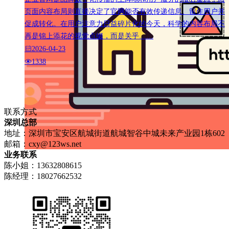
页面内容布局则直接决定了官网能否有效传递信息、留住用户并
促成转化。在用户注意力日益碎片化的今天，科学的内容布局不
再是锦上添花的视觉点缀，而是关乎……
2026-04-23
1338
联系方式
深圳总部
地址：深圳市宝安区航城街道航城智谷中城未来产业园1栋602
邮箱：
cxy@123ws.net
业务联系
陈小姐：13632808615
陈经理：18027662532